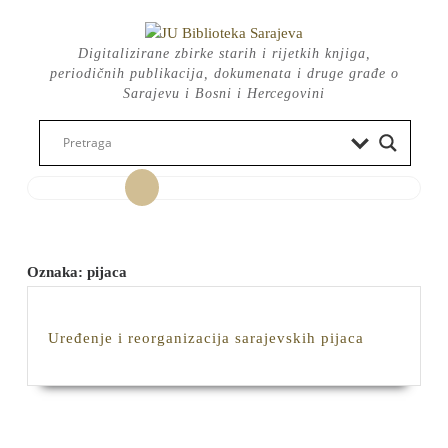
Skip
to
Digitalizirane zbirke starih i rijetkih knjiga,
content
periodičnih publikacija, dokumenata i druge građe o
Sarajevu i Bosni i Hercegovini
Open
Button
Oznaka:
pijaca
Uređenje
Uređenje i reorganizacija sarajevskih pijaca
i
reorganizac
sarajevskih
pijaca