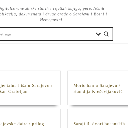
igitalizirane zbirke starih i rijetkih knjiga, periodičnih
blikacija, dokumenata i druge građe o Sarajevu i Bosni i
Hercegovini
ijentalna hiša u Sarajevu /
Morić han u Sarajevu /
Orijentalna
Mo
šan Grabrijan
Hamdija Kreševljaković
hiša
ha
u
u
Sarajevu
Sa
/
/
Dušan
Ha
rajevske daire : prilog
Saraji ili dvori bosanskih
Grabrijan
Kr