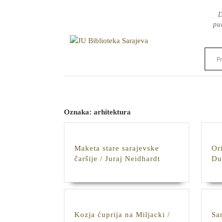
Skip
D
to
pu
content
Oznaka:
arhitektura
Maketa stare sarajevske
Or
Maketa
čaršije / Juraj Neidhardt
Du
stare
sarajevske
čaršije
/
Juraj
Kozja ćuprija na Miljacki /
Sa
Neidhardt