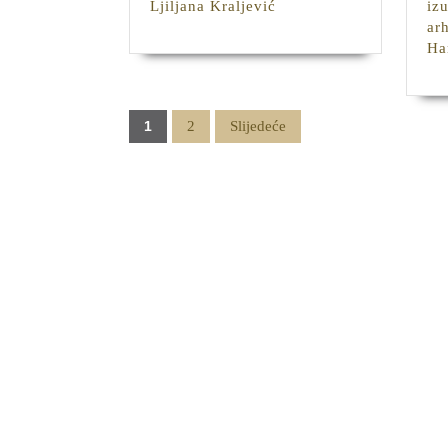
Kozja
Ljiljana Kraljević
iz
ćuprija
ar
na
Ha
Miljacki
/
Ljiljana
Posts
1
2
Slijedeće
Kraljević
pagination