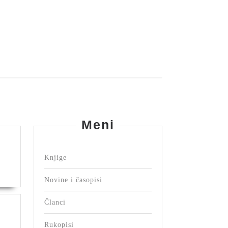
Meni
Knjige
rić
n
Novine i časopisi
rajevu
Članci
mdija
Rukopisi
eševljaković