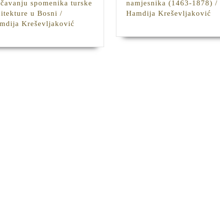
učavanju spomenika turske
namjesnika (1463-1878) /
Sa
hitekture u Bosni /
Hamdija Kreševljaković
Sarajevske
ili
mdija Kreševljaković
daire
dv
:
bo
prilog
na
izučavanju
(1
spomenika
18
turske
/
arhitekture
Ha
u
Kr
Bosni
/
Hamdija
Kreševljaković