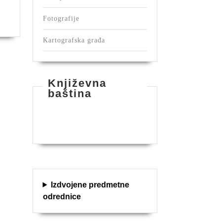
raji
Fotografije
ori
Kartografska građa
sanskih
mjesnika
463-
78)
Književna
baština
mdija
eševljaković
Izdvojene predmetne
odrednice