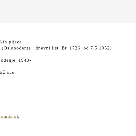
kih pijaca
 (Oslobođenje : dnevni list. Br. 1726, od 7.5.1952)
bođenje, 1943-
tržnice
Ugovor
Čremošnik
kralja
Tvrtka
I