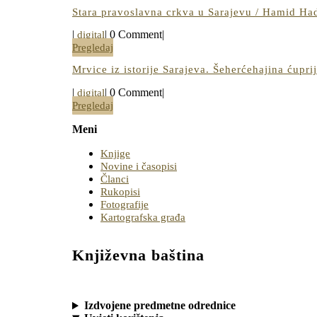
Stara pravoslavna crkva u Sarajevu / Hamid Ha
digital
|
|
0 Comment
|
digital
Pregledaj
Pregledaj
Mrvice iz istorije Sarajeva. Šeherćehajina ćupri
digital
|
|
0 Comment
|
digital
Pregledaj
Pregledaj
Meni
Knjige
Novine i časopisi
Članci
Rukopisi
Fotografije
Kartografska građa
Književna baština
Izdvojene predmetne odrednice