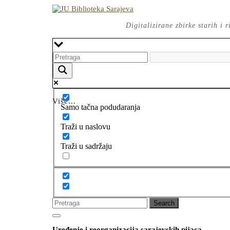
Skip
to
content
Digitalizirane zbirke starih i
Više...
Samo tačna podudaranja
Traži u naslovu
Traži u sadržaju
Search
for:
Open
CLOSE
Button
Uređenje i reorganizacija sarajevskih pijaca