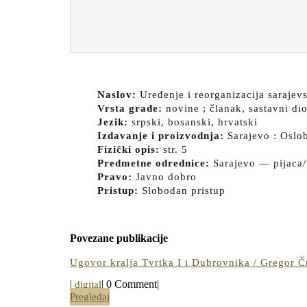
Naslov:
Uređenje i reorganizacija sarajevs
Vrsta građe:
novine ; članak, sastavni dio
Jezik:
srpski, bosanski, hrvatski
Izdavanje i proizvodnja:
Sarajevo : Oslo
Fizički opis:
str. 5
Predmetne odrednice:
Sarajevo — pijaca/
Pravo:
Javno dobro
Pristup:
Slobodan pristup
Povezane publikacije
Ugovor kralja Tvrtka I i Dubrovnika / Gregor 
digital
|
|
0 Comment
|
digital
Pregledaj
Pregledaj