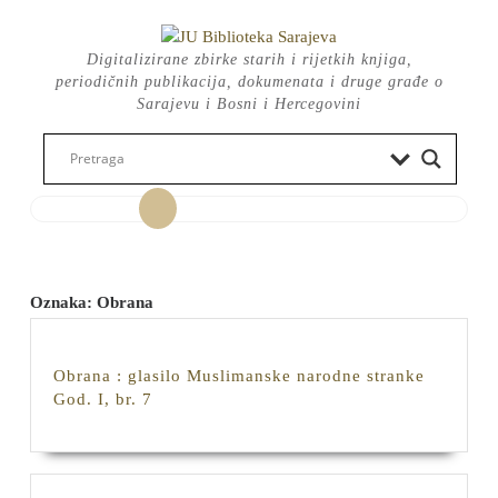
Skip
to
Digitalizirane zbirke starih i rijetkih knjiga,
content
periodičnih publikacija, dokumenata i druge građe o
Sarajevu i Bosni i Hercegovini
Open
Button
Oznaka:
Obrana
Obrana : glasilo Muslimanske narodne stranke
Obrana
God. I, br. 7
:
glasilo
Muslimanske
narodne