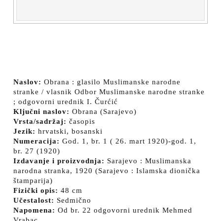
Naslov:
Obrana : glasilo Muslimanske narodne
stranke / vlasnik Odbor Muslimanske narodne stranke
; odgovorni urednik I. Čurćić
Ključni naslov:
Obrana (Sarajevo)
Vrsta/sadržaj:
časopis
Jezik:
hrvatski, bosanski
Numeracija:
God. 1, br. 1 ( 26. mart 1920)-god. 1,
br. 27 (1920)
Izdavanje i proizvodnja:
Sarajevo : Muslimanska
narodna stranka, 1920 (Sarajevo : Islamska dionička
štamparija)
Fizički opis:
48 cm
Učestalost:
Sedmično
Napomena:
Od br. 22 odgovorni urednik Mehmed
Vrabac