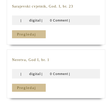
Sarajevski
Sarajevski cvjetnik, God. I, br. 23
cvjetnik,
God.
digital
digital
|
|
0 Comment
|
I,
br.
23
Pregledaj
Pregledaj
Neretva,
Neretva, God I, br. 1
God
I,
digital
digital
|
|
0 Comment
|
br.
1
Pregledaj
Pregledaj