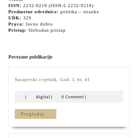
ISSN:
2232-9218 (ISSN-L 2232-9218)
Predmetne odrednice:
politika – stranke
UDK:
329
Prava:
Javno dobro
Pristup:
Slobodan pristup
Povezane publikacije
Sarajevski
Sarajevski cvjetnik, God. I, br. 41
cvjetnik,
God.
digital
digital
|
|
0 Comment
|
I,
br.
41
Pregledaj
Pregledaj