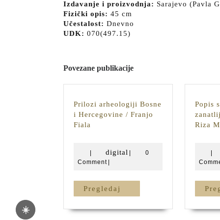
Izdavanje i proizvodnja:
Sarajevo (Pavla G
Fizički opis:
45 cm
Učestalost:
Dnevno
UDK:
070(497.15)
Povezane publikacije
Prilozi arheologiji Bosne
Popis 
i Hercegovine / Franjo
zanatli
Prilozi
Fiala
Riza M
arheologiji
Bosne
digital
digital
|
|
0
|
i
Comment
|
Comme
Hercegovine
/
Franjo
Pregledaj
Pregledaj
Pre
Fiala
☀️