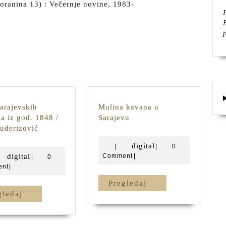
oranina 13) : Večernje novine, 1983-
sarajevskih
Mulina kavana u
Mulina
ja iz god. 1848 /
Sarajevu
Popis
kavana
uderizović
sarajevskih
u
digital
digital
|
|
0
zanatlija
Sarajevu
digital
digital
Comment
|
|
0
iz
nt
|
god.
1848
Pregledaj
Pregledaj
/
Pregledaj
gledaj
Riza
Muderizović