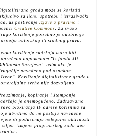
Digitalizirana građa može se koristiti
isključivo za ličnu upotrebu i istraživački
rad, uz poštivanje
Izjave o pravima
i
licenci
Creative Commons
.
Za svako
drugo korištenje potrebno je odobrenje
nositelja autorskog ili srodnog prava.
Svako korištenje sadržaja mora biti
popraćeno napomenom "Iz fonda JU
Biblioteka Sarajeva", osim ako je
drugačije navedeno pod oznakom
„Izvor“. Korištenje digitalizirane građe u
komercijalne svrhe nije dozvoljeno.
Preuzimanje, kopiranje i štampanje
sadržaja je onemogućeno. Zadržavamo
pravo blokiranja IP adrese korisnika za
koje utvrdimo da ne poštuju navedene
uvjete ili poduzimaju nelegalne aktivnosti
s ciljem izmjene programskog koda web
stranice.