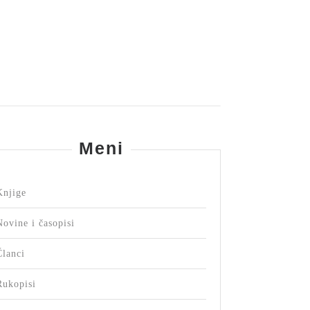
Meni
Knjige
Novine i časopisi
Članci
Rukopisi