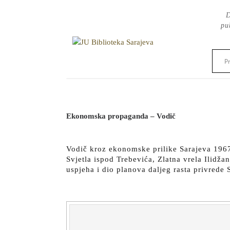
Skip
D
to
pu
content
Ekonomska propaganda – Vodič
Vodič kroz ekonomske prilike Sarajeva 1967.
Svjetla ispod Trebevića, Zlatna vrela Ilidžan
uspjeha i dio planova daljeg rasta privrede