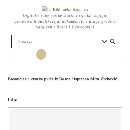
Skip
to
Digitalizirane zbirke starih i rijetkih knjiga,
content
periodičnih publikacija, dokumenata i druge građe o
Sarajevu i Bosni i Hercegovini
Open
Button
Bosančice : kratke priče iz Bosne / ispričao Mita Živković
I dio