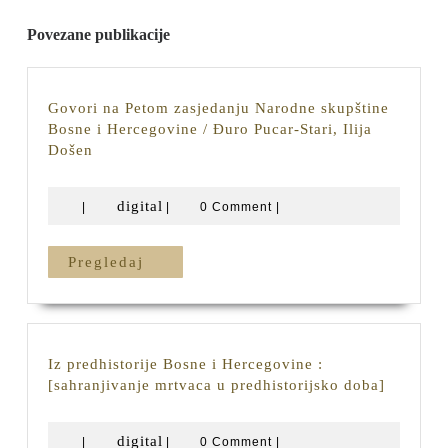
Povezane publikacije
Govori na Petom zasjedanju Narodne skupštine
Bosne i Hercegovine / Đuro Pucar-Stari, Ilija
Govori
Došen
na
Petom
digital
digital
|
|
0 Comment
|
zasjedanju
Narodne
skupštine
Pregledaj
Pregledaj
Bosne
i
Hercegovine
/
Đuro
Iz predhistorije Bosne i Hercegovine :
Pucar-
Iz
[sahranjivanje mrtvaca u predhistorijsko doba]
Stari,
predhisto
Ilija
Bosne
digital
digital
Došen
|
|
0 Comment
|
i