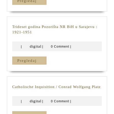
Pregledaj
Pregledaj
izdao
Šukrija
Kurtović
Trideset godina Pozorišta NR BiH u Sarajevu :
Trideset
1921-1951
godina
Pozorišta
digital
digital
|
|
0 Comment
|
NR
BiH
u
Pregledaj
Pregledaj
Sarajevu
:
1921-
1951
Cathol
Catholische Inquisition / Conrad Wolfgang Platz
Inquisi
/
digital
digital
|
|
0 Comment
|
Conrad
Wolfga
Platz