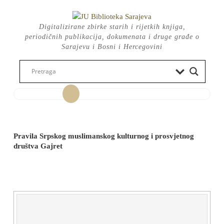
Skip
to
Digitalizirane zbirke starih i rijetkih knjiga,
content
periodičnih publikacija, dokumenata i druge građe o
Sarajevu i Bosni i Hercegovini
Open
Button
Pravila Srpskog muslimanskog kulturnog i prosvjetnog
društva Gajret