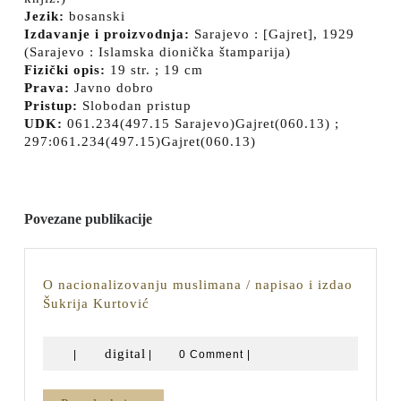
Jezik:
bosanski
Izdavanje i proizvodnja:
Sarajevo : [Gajret], 1929
(Sarajevo : Islamska dionička štamparija)
Fizički opis:
19 str. ; 19 cm
Prava:
Javno dobro
Pristup:
Slobodan pristup
UDK:
061.234(497.15 Sarajevo)Gajret(060.13) ;
297:061.234(497.15)Gajret(060.13)
Povezane publikacije
O nacionalizovanju muslimana / napisao i izdao
O
Šukrija Kurtović
nacionalizovanju
muslimana
digital
digital
|
|
0 Comment
|
/
napisao
i