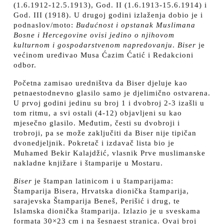
(1.6.1912-12.5.1913), God. II (1.6.1913-15.6.1914) i
God. III (1918). U drugoj godini izlaženja dobio je i
podnaslov/moto:
Budućnost i opstanak Muslimana
Bosne i Hercegovine ovisi jedino o njihovom
kulturnom i gospodarstvenom napredovanju
.
Biser
je
većinom uređivao Musa Ćazim Ćatić i Redakcioni
odbor.
Početna zamisao uredništva da Biser djeluje kao
petnaestodnevno glasilo samo je djelimično ostvarena.
U prvoj godini jedinu su broj 1 i dvobroj 2-3 izašli u
tom ritmu, a svi ostali (4-12) objavljeni su kao
mjesečno glasilo. Međutim, česti su dvobroji i
trobroji, pa se može zaključiti da Biser nije tipičan
dvonedjeljnik. Pokretač i izdavač lista bio je
Muhamed Bekir Kalajdžić, vlasnik Prve muslimanske
nakladne knjižare i štamparije u Mostaru.
Biser
je štampan latinicom i u štamparijama:
Štamparija Bisera, Hrvatska dionička štamparija,
sarajevska Štamparija Beneš, Perišić i drug, te
Islamska dionička štamparija. Izlazio je u sveskama
formata 30×23 cm i na šesnaest stranica. Ovaj broj