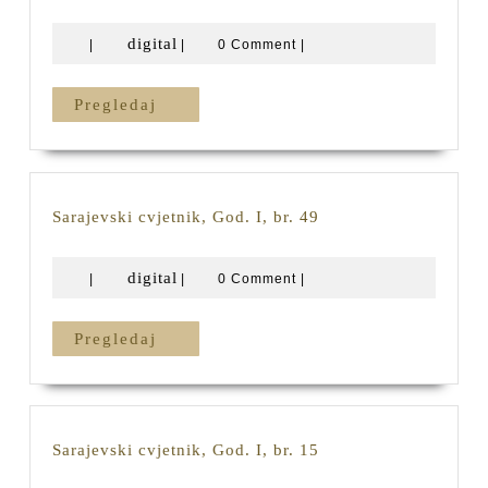
God
III,
digital
digital
|
|
0 Comment
|
br.
17,
18,
Pregledaj
Pregledaj
19
i
20
Sarajevski
Sarajevski cvjetnik, God. I, br. 49
cvjetnik,
God.
digital
digital
|
|
0 Comment
|
I,
br.
49
Pregledaj
Pregledaj
Sarajevski
Sarajevski cvjetnik, God. I, br. 15
cvjetnik,