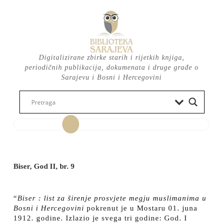
Skip
to
content
Digitalizirane zbirke starih i rijetkih knjiga,
periodičnih publikacija, dokumenata i druge građe o
Sarajevu i Bosni i Hercegovini
Open
Button
Biser, God II, br. 9
“
Biser : list za širenje prosvjete megju muslimanima u
Bosni i Hercegovini
pokrenut je u Mostaru 01. juna
1912. godine. Izlazio je svega tri godine: God. I