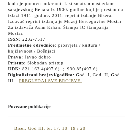
kada je ponovo pokrenut. List smatran nastavkom
sarajevskog Behara iz 1900. godine koji je prestao da
izlazi 1911. godine. 2011. reprint izdanje Bisera.
Izdavač reprint izdanja je Muzej Hercegovine Mostar.
Za izdavača Asim Krhan. Štampa IC štamparija
Mostar.
ISSN:
2232-7517
Predmetne odrednice:
prosvjeta / kultura /
književnost / Bošnjaci
Prava:
Javno dobro
Pristup:
Slobodan pristup
UDK:
821.163.4(497.6) ; 930.85(497.6)
Digitalizirani brojevi/godišta:
God. I, God. II, God.
III –
PREGLEDAJ SVE BROJEVE
Povezane publikacije
Biser,
Biser, God III, br. 17, 18, 19 i 20