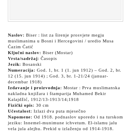
Naslov:
Biser : list za širenje prosvjete megju
muslimanima u Bosni i Hercegovini / uredio Musa
Ćazim Ćatić
Ključni naslov:
Biser (Mostar)
Vrsta/sadržaj
: Časopis
Jezik:
Bosanski
Numeracija:
God. 1, br. 1 (1. jun 1912) – God. 2, br.
12 (15. jun 1914) ; God. 3, br. 1-21/24 (januar-
decembar 1918)
Izdavanje i proizvodnja:
Mostar : Prva muslimanska
nakladna knjižara i štamparija Muhamed Bekir
Kalajdžić, 1912/13-1913/14;1918
Fizički opis:
30 cm
Učestalost:
Izlazi dva puta mjesečno
Napomene:
Od 1918. podnaslov uporedo i na turskom
jeziku: Innemel-munimune ichvetum. El-islamu jalu
vela jula alejhu. Prekid u izlaženju od 1914-1918.