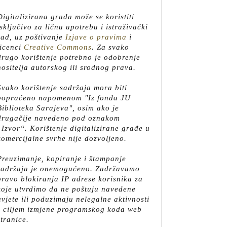
Digitalizirana građa može se koristiti
isključivo za ličnu upotrebu i istraživački
rad, uz poštivanje
Izjave o pravima
i
licenci
Creative Commons
.
Za svako
drugo korištenje potrebno je odobrenje
nositelja autorskog ili srodnog prava.
Svako korištenje sadržaja mora biti
popraćeno napomenom "Iz fonda JU
Biblioteka Sarajeva", osim ako je
drugačije navedeno pod oznakom
„Izvor“. Korištenje digitalizirane građe u
komercijalne svrhe nije dozvoljeno.
Preuzimanje, kopiranje i štampanje
sadržaja je onemogućeno. Zadržavamo
pravo blokiranja IP adrese korisnika za
koje utvrdimo da ne poštuju navedene
uvjete ili poduzimaju nelegalne aktivnosti
s ciljem izmjene programskog koda web
stranice.