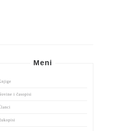
Meni
Knjige
Novine i časopisi
Članci
Rukopisi