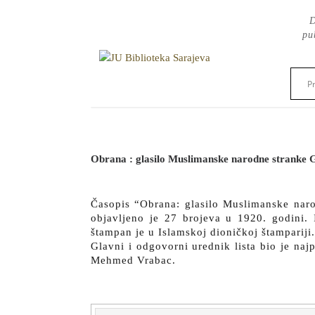
Skip
D
to
pu
content
Obrana : glasilo Muslimanske narodne stranke Go
Časopis “Obrana: glasilo Muslimanske naro
objavljeno je 27 brojeva u 1920. godini.
štampan je u Islamskoj dioničkoj štampariji.
Glavni i odgovorni urednik lista bio je najp
Mehmed Vrabac.