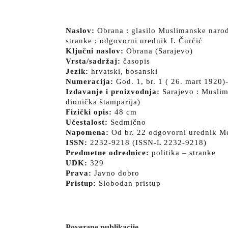
Naslov:
Obrana : glasilo Muslimanske naro
stranke ; odgovorni urednik I. Čurćić
Ključni naslov:
Obrana (Sarajevo)
Vrsta/sadržaj:
časopis
Jezik:
hrvatski, bosanski
Numeracija:
God. 1, br. 1 ( 26. mart 1920)-
Izdavanje i proizvodnja:
Sarajevo : Muslim
dionička štamparija)
Fizički opis:
48 cm
Učestalost:
Sedmično
Napomena:
Od br. 22 odgovorni urednik 
ISSN:
2232-9218 (ISSN-L 2232-9218)
Predmetne odrednice:
politika – stranke
UDK:
329
Prava:
Javno dobro
Pristup:
Slobodan pristup
Povezane publikacije