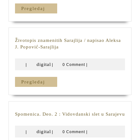
i
Pregledaj
Pregledaj
njegovo
doba
/
napisao
Marko
Životopis znamenitih Sarajlija / napisao Aleksa
Perojević
Životopis
J. Popović-Sarajlija
znamenitih
Sarajlija
digital
digital
|
|
0 Comment
|
/
napisao
Aleksa
Pregledaj
Pregledaj
J.
Popović-
Sarajlija
Spome
Spomenica. Deo. 2 : Vidovdanski slet u Sarajevu
Deo.
2
digital
digital
|
|
0 Comment
|
:
Vidov