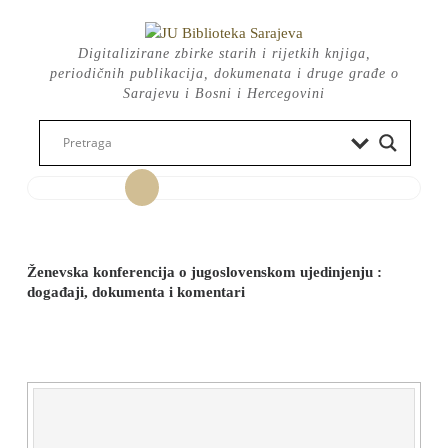
Skip
to
Digitalizirane zbirke starih i rijetkih knjiga,
content
periodičnih publikacija, dokumenata i druge građe o
Sarajevu i Bosni i Hercegovini
Open
Button
Ženevska konferencija o jugoslovenskom ujedinjenju :
događaji, dokumenta i komentari