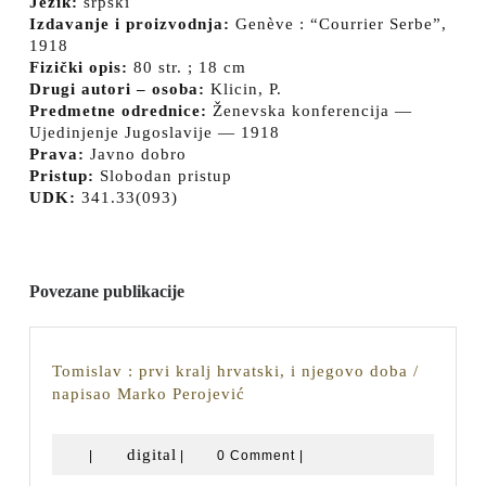
Jezik:
srpski
Izdavanje i proizvodnja:
Genève : “Courrier Serbe”,
1918
Fizički opis:
80 str. ; 18 cm
Drugi autori – osoba:
Klicin, P.
Predmetne odrednice:
Ženevska konferencija —
Ujedinjenje Jugoslavije — 1918
Prava:
Javno dobro
Pristup:
Slobodan pristup
UDK:
341.33(093)
Povezane publikacije
Tomislav : prvi kralj hrvatski, i njegovo doba /
Tomislav
napisao Marko Perojević
:
prvi
digital
digital
|
|
0 Comment
|
kralj
hrvatski,