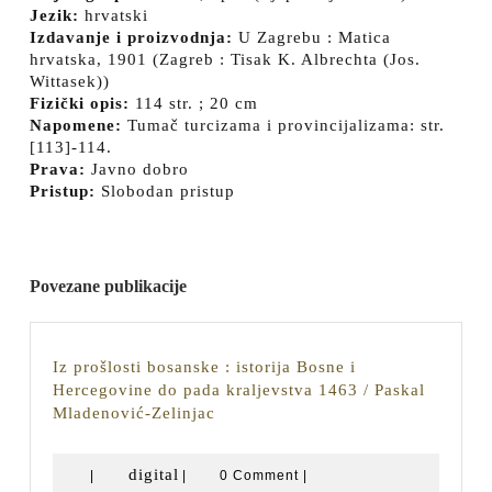
Jezik:
hrvatski
Izdavanje i proizvodnja:
U Zagrebu : Matica
hrvatska, 1901 (Zagreb : Tisak K. Albrechta (Jos.
Wittasek))
Fizički opis:
114 str. ; 20 cm
Napomene:
Tumač turcizama i provincijalizama: str.
[113]-114.
Prava:
Javno dobro
Pristup:
Slobodan pristup
Povezane publikacije
Iz prošlosti bosanske : istorija Bosne i
Hercegovine do pada kraljevstva 1463 / Paskal
Iz
Mladenović-Zelinjac
prošlosti
bosanske
digital
digital
|
|
0 Comment
|
: