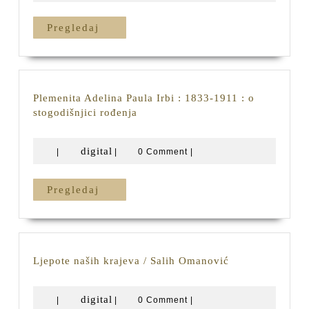
istorija
Bosne
Pregledaj
Pregledaj
i
Hercegovine
do
pada
kraljevstva
Plemenita Adelina Paula Irbi : 1833-1911 : o
1463
Plemenita
stogodišnjici rođenja
/
Adelina
Paskal
Paula
digital
digital
Mladenović-
|
|
0 Comment
|
Irbi
Zelinjac
:
1833-
Pregledaj
Pregledaj
1911
:
o
stogodišnjici
rođenja
Ljepote
Ljepote naših krajeva / Salih Omanović
naših
krajeva
digital
digital
|
|
0 Comment
|
/