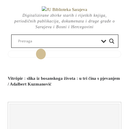
Skip
to
Digitalizirane zbirke starih i rijetkih knjiga,
content
periodičnih publikacija, dokumenata i druge građe o
Sarajevu i Bosni i Hercegovini
Open
Button
Vitrőpir : slika iz bosanskoga života : u tri čina s pjevanjem
/ Adalbert Kuzmanović