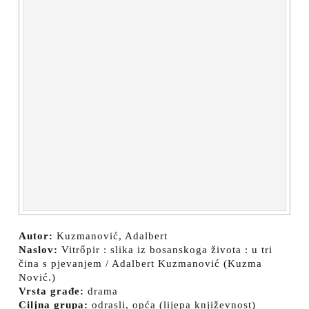
Autor:
Kuzmanović, Adalbert
Naslov:
Vitrőpir : slika iz bosanskoga života : u tri
čina s pjevanjem / Adalbert Kuzmanović (Kuzma
Nović.)
Vrsta građe:
drama
Ciljna grupa:
odrasli, opća (lijepa književnost)