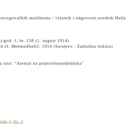
o-hercegovačkih muslimana / vlastnik i odgovorni urednik Haf
)-god. 1, br. 158 (1. august 1914)
d ef. Mehmedbašić, 1914 (Sarajevo : Zadružna tiskara)
 nasl. “Atentat na prijestolonasljednika”
Obrana
od. I, br. 2