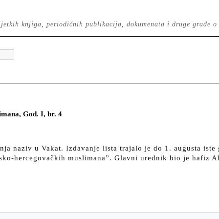
 rijetkih knjiga, periodičnih publikacija, dokumenata i druge građe o
imana, God. I, br. 4
ja naziv u Vakat. Izdavanje lista trajalo je do 1. augusta iste 
sansko-hercegovačkih muslimana”. Glavni urednik bio je hafi