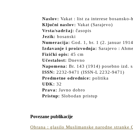
Naslov:
Vakat : list za interese bosansk
Ključni naslov:
Vakat (Sarajevo)
Vrsta/sadržaj:
časopis
Jezik:
bosanski
Numeracija:
God. 1, br. 1 (2. januar 1914
Izdavanje i proizvodnja:
Sarajevo : Ahme
Fizički opis:
45 cm
Učestalost:
Dnevno
Napomena:
Br. 143 (1914) posebno izd. sa
ISSN:
2232-9471 (ISSN-L 2232-9471)
Predmetne odrednice:
politika
UDK:
32
Prava:
Javno dobro
Pristup:
Slobodan pristup
Povezane publikacije
Obrana : glasilo Muslimanske narodne stranke G