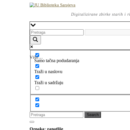
Skip
to
content
Digitalizirane zbirke starih i
Više...
Samo tačna podudaranja
Traži u naslovu
Traži u sadržaju
Search
for:
Open
CLOSE
Button
Oznaka:
zanatlije