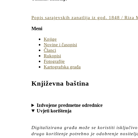
BUTTON
Popis sarajevskih zanatlija iz god. 1848 / Riza
Meni
Knjige
Novine i časopisi
Članci
Rukopisi
Fotografije
Kartografska građa
Književna baština
Izdvojene predmetne odrednice
Uvjeti korištenja
Digitalizirana građa može se koristiti isključiv
drugo korištenje potrebno je odobrenje nositelj