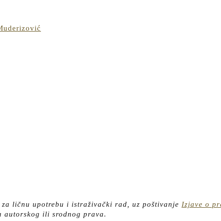
Popis
 Muderizović
sarajevskih
zanatlija
iz
god.
1848
/
Riza
Muderizović
o za ličnu upotrebu i istraživački rad, uz poštivanje
Izjave o p
a autorskog ili srodnog prava.