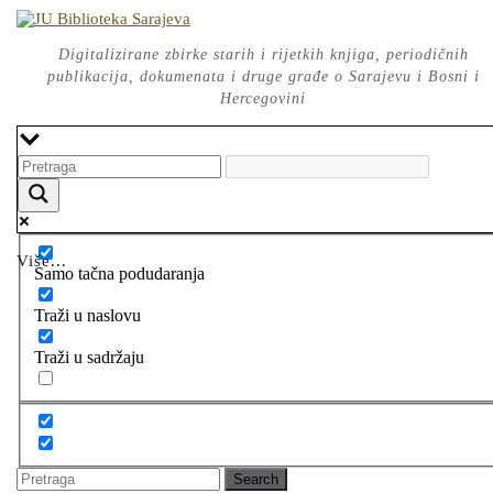
Skip
to
content
Digitalizirane zbirke starih i rijetkih knjiga, periodičnih
publikacija, dokumenata i druge građe o Sarajevu i Bosni i
Hercegovini
Više...
Samo tačna podudaranja
Traži u naslovu
Traži u sadržaju
Search