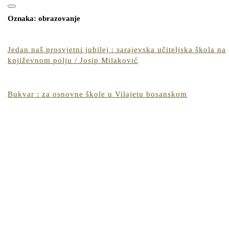
for:
Open
CLOSE
Button
Oznaka:
obrazovanje
BUTTON
Jedan naš prosvjetni jubilej : sarajevska učiteljska škola na
Jedan
književnom polju / Josip Milaković
naš
prosvjetni
jubilej
Bukvar
Bukvar : za osnovne škole u Vilajetu bosanskom
:
:
sarajevska
za
učiteljska
osnovne
škola
škole
na
u
književnom
Vilajetu
polju
bosanskom
/
Josip
Milaković