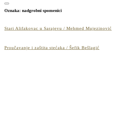
for:
Open
CLOSE
Button
Oznaka:
nadgrobni spomenici
BUTTON
Stari
Stari Alifakovac u Sarajevu / Mehmed Mujezinović
Alifakov
u
Sarajevu
Proučavanje
Proučavanje i zaštita stećaka / Šefik Bešlagić
/
i
Mehmed
zaštita
Mujezino
stećaka
/
Šefik
Bešlagić