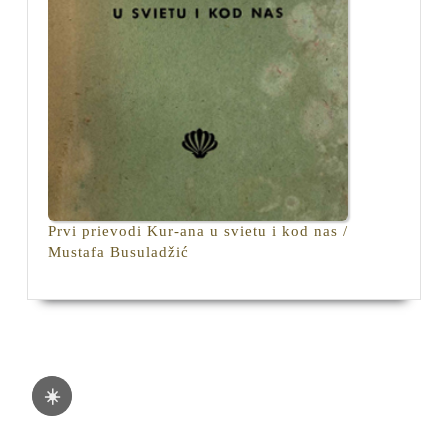
Prvi prievodi Kur-ana u svietu i kod nas /
Prvi
Mustafa Busuladžić
prievodi
Kur-
ana
u
svietu
i
☀️
kod
nas
/