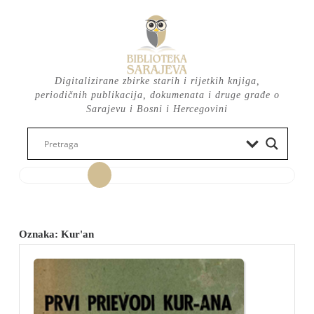
Skip
to
content
Digitalizirane zbirke starih i rijetkih knjiga,
periodičnih publikacija, dokumenata i druge građe o
Sarajevu i Bosni i Hercegovini
Open
Button
Oznaka:
Kur'an