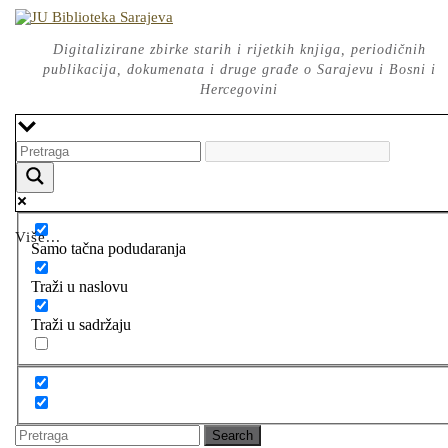
Skip
to
content
Digitalizirane zbirke starih i rijetkih knjiga, periodičnih
publikacija, dokumenata i druge građe o Sarajevu i Bosni i
Hercegovini
Više...
Samo tačna podudaranja
Traži u naslovu
Traži u sadržaju
Search