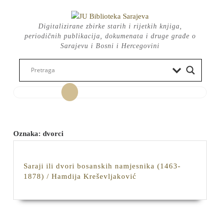
Skip
to
Digitalizirane zbirke starih i rijetkih knjiga,
content
periodičnih publikacija, dokumenata i druge građe o
Sarajevu i Bosni i Hercegovini
Open
Button
Oznaka:
dvorci
Saraji ili dvori bosanskih namjesnika (1463-
Saraji
1878) / Hamdija Kreševljaković
ili
dvori
bosanskih
namjesnika