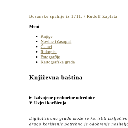
BUTTON
Bosa
Bosanske spahije iz 1711. / Rudolf Zaplata
spahi
Meni
iz
1711
Knjige
/
Novine i časopisi
Rudo
Članci
Rukopisi
Zapla
Fotografije
Kartografska građa
Književna baština
Izdvojene predmetne odrednice
Uvjeti korištenja
Digitalizirana građa može se koristiti isključiv
drugo korištenje potrebno je odobrenje nositelj