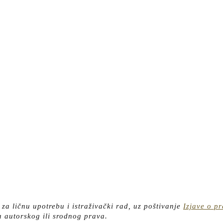
nske
je
.
lf
ta
o za ličnu upotrebu i istraživački rad, uz poštivanje
Izjave o p
a autorskog ili srodnog prava.