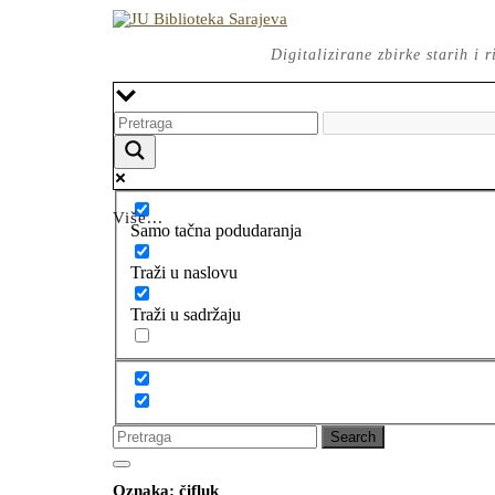
Skip
to
content
Digitalizirane zbirke starih i
Više...
Samo tačna podudaranja
Traži u naslovu
Traži u sadržaju
Search
for:
Open
CLOSE
Button
Oznaka:
čifluk