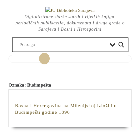
Skip
to
Digitalizirane zbirke starih i rijetkih knjiga,
content
periodičnih publikacija, dokumenata i druge građe o
Sarajevu i Bosni i Hercegovini
Open
Button
Oznaka:
Budimpešta
Bosna i Hercegovina na Milenijskoj izložbi u
Bosna
Budimpešti godine 1896
i
Hercegovina
na
Milenijskoj