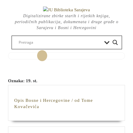
Skip
to
Digitalizirane zbirke starih i rijetkih knjiga,
content
periodičnih publikacija, dokumenata i druge građe o
Sarajevu i Bosni i Hercegovini
Open
Button
Oznaka:
19. st.
Opis Bosne i Hercegovine / od Tome
Opis
Kovačevića
Bosne
i
Hercegovine
/