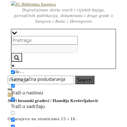
Skip
to
Digitalizirane zbirke starih i rijetkih knjiga,
content
periodičnih publikacija, dokumenata i druge građe o
Sarajevu i Bosni i Hercegovini
Više...
Search
Samo tačna podudaranja
for:
Open
Traži u naslovu
CLOSE
Button
BUTTON
Stari bosanski gradovi / Hamdija Kreševljaković
Traži u sadržaju
O Sarajevu na stranicama 15 i 16.