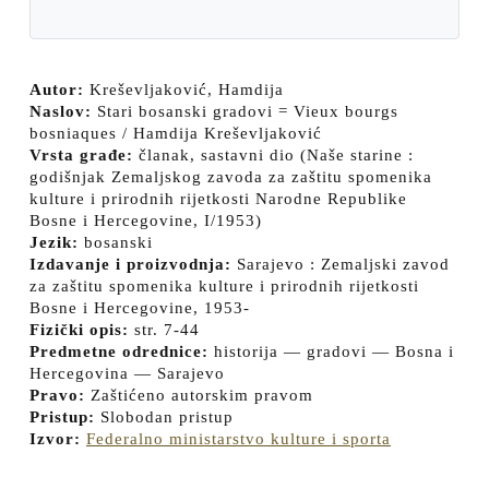
Autor:
Kreševljaković, Hamdija
Naslov:
Stari bosanski gradovi = Vieux bourgs
bosniaques / Hamdija Kreševljaković
Vrsta građe:
članak, sastavni dio (Naše starine :
godišnjak Zemaljskog zavoda za zaštitu spomenika
kulture i prirodnih rijetkosti Narodne Republike
Bosne i Hercegovine, I/1953)
Jezik:
bosanski
Izdavanje i proizvodnja:
Sarajevo : Zemaljski zavod
za zaštitu spomenika kulture i prirodnih rijetkosti
Bosne i Hercegovine, 1953-
Fizički opis:
str. 7-44
Predmetne odrednice:
historija — gradovi — Bosna i
Hercegovina — Sarajevo
Pravo:
Zaštićeno autorskim pravom
Pristup:
Slobodan pristup
Izvor:
Federalno ministarstvo kulture i sporta