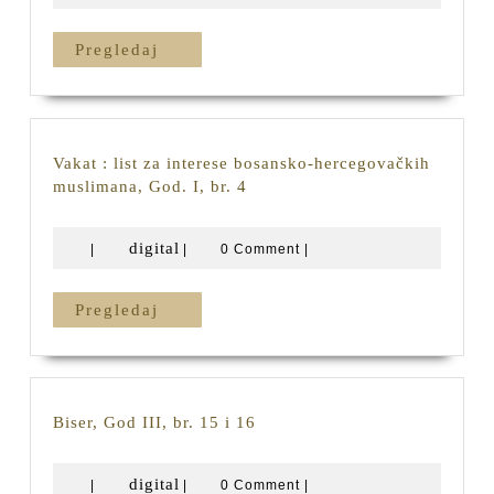
1
Pregledaj
Pregledaj
Vakat : list za interese bosansko-hercegovačkih
Vakat
muslimana, God. I, br. 4
:
list
digital
digital
|
|
0 Comment
|
za
interese
bosansko-
Pregledaj
Pregledaj
hercegovačkih
muslimana,
God.
I,
br.
Biser,
Biser, God III, br. 15 i 16
4
God
III,
digital
digital
|
|
0 Comment
|
br.