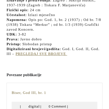
Izdavanje i proizvodnja:
Zagreb : Šukrija Huskić,
1937-1939 (Zagreb : Tiskara F. Marjanovića)
Fizički opis:
24 cm
Učestalost:
Izlazi mjesečno
Napomena:
Opis po: God. 1, br. 2 (1937) ; Od br. 7/8
(1938) Tiskara “Merkur” ; od br. 1/3 (1939) Grafički
zavod Koncern.
UDK:
3-82
Prava:
Javno dobro
Pristup:
Slobodan pristup
Digitalizirani brojevi/godišta:
God. I, God. II, God.
III –
PREGLEDAJ SVE BROJEVE
Povezane publikacije
Biser,
Biser, God III, br. 1
God
III,
digital
digital
|
|
0 Comment
|
br.