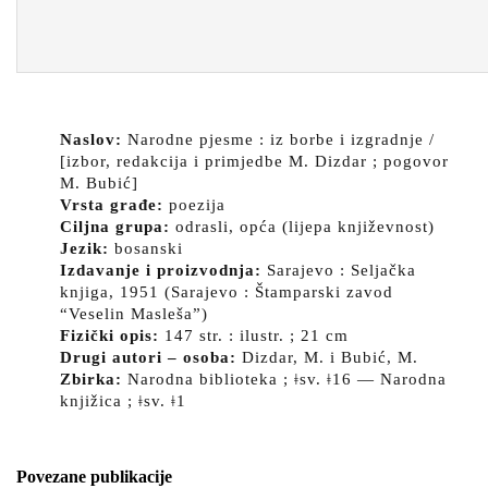
Naslov:
Narodne pjesme : iz borbe i izgradnje /
[izbor, redakcija i primjedbe M. Dizdar ; pogovor
M. Bubić]
Vrsta građe:
poezija
Ciljna grupa:
odrasli, opća (lijepa književnost)
Jezik:
bosanski
Izdavanje i proizvodnja:
Sarajevo : Seljačka
knjiga, 1951 (Sarajevo : Štamparski zavod
“Veselin Masleša”)
Fizički opis:
147 str. : ilustr. ; 21 cm
Drugi autori – osoba:
Dizdar, M. i Bubić, M.
Zbirka:
Narodna biblioteka ; ǂsv. ǂ16 — Narodna
knjižica ; ǂsv. ǂ1
Povezane publikacije