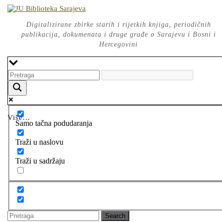
Skip
to
content
Digitalizirane zbirke starih i rijetkih knjiga, periodičnih
publikacija, dokumenata i druge građe o Sarajevu i Bosni i
Hercegovini
Više...
Samo tačna podudaranja
Traži u naslovu
Traži u sadržaju
Search