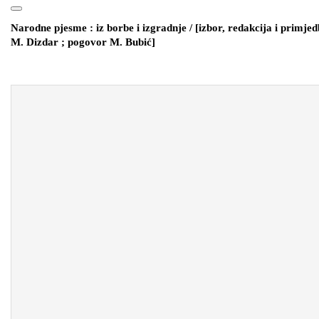
for:
Open
CLOSE
Button
Narodne pjesme : iz borbe i izgradnje / [izbor, redakcija i primje
BUTTON
M. Dizdar ; pogovor M. Bubić]