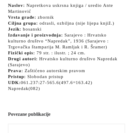
Naslov:
Napretkova uskrsna knjiga / uredio Ante
Martinović
Vrsta građe:
zbornik
Ciljna grupa:
odrasli, ozbiljna (nije lijepa knjiž.)
Jezik:
bosanski
Izdavanje i proizvodnja:
Sarajevo : Hrvatsko
kulturno društvo “Napredak”, 1936 (Sarajevo :
Trgovačka štamparija M. Ramljak i R. Šramer)
Fizički opis:
79 str. : ilustr. ; 24 cm.
Drugi autori:
Hrvatsko kulturno društvo Napredak
(Sarajevo)
Prava:
Zaštićeno autorskim pravom
Pristup:
Slobodan pristup
UDK:
061.237:27-565.6(497.6=163.42)
Napredak(082)
Povezane publikacije