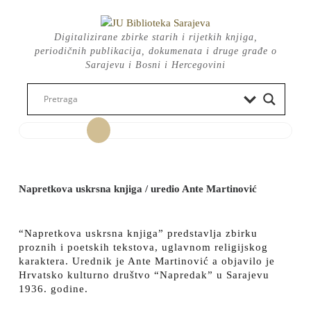
Skip
to
Digitalizirane zbirke starih i rijetkih knjiga,
content
periodičnih publikacija, dokumenata i druge građe o
Sarajevu i Bosni i Hercegovini
Open
Button
Napretkova uskrsna knjiga / uredio Ante Martinović
“Napretkova uskrsna knjiga” predstavlja zbirku
proznih i poetskih tekstova, uglavnom religijskog
karaktera. Urednik je Ante Martinović a objavilo je
Hrvatsko kulturno društvo “Napredak” u Sarajevu
1936. godine.