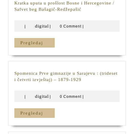
Kratka uputa u prošlost Bosne i Hercegovine /
Kratka
Safvet beg Bašagić-Redžepašić
uputa
u
digital
digital
|
|
0 Comment
|
prošlost
Bosne
i
Pregledaj
Pregledaj
Hercegovine
/
Safvet
beg
Bašagić-
Spomenica Prve gimnazije u Sarajevu : (trideset
Redžepašić
Spomenica
i četvrti izvještaj) – 1879-1929
Prve
gimnazije
digital
digital
|
|
0 Comment
|
u
Sarajevu
:
Pregledaj
Pregledaj
(trideset
i
četvrti