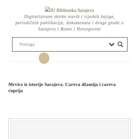
Skip
to
Digitalizirane zbirke starih i rijetkih knjiga,
content
periodičnih publikacija, dokumenata i druge građe o
Sarajevu i Bosni i Hercegovini
Open
Button
Mrvice iz istorije Sarajeva. Careva džamija i careva
ćuprija