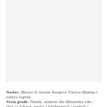
Naslov:
Mrvice iz istorije Sarajeva. Careva džamija i
careva ćuprija
Vrsta građe:
članak, sastavni dio (Bosanska vila :
[list za zabavu, pouku i književnost] / urednik i