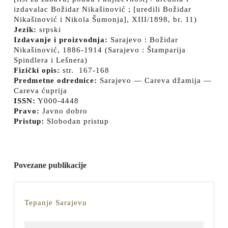
izdavalac Božidar Nikašinović ; [uredili Božidar
Nikašinović i Nikola Šumonja], XIII/1898, br. 11)
Jezik:
srpski
Izdavanje i proizvodnja:
Sarajevo : Božidar
Nikašinović, 1886-1914 (Sarajevo : Štamparija
Spindlera i Lešnera)
Fizički opis:
str. 167-168
Predmetne odrednice:
Sarajevo — Careva džamija —
Careva ćuprija
ISSN:
Y000-4448
Pravo:
Javno dobro
Pristup:
Slobodan pristup
Povezane publikacije
Tepanje
Tepanje Sarajevu
Sarajevu