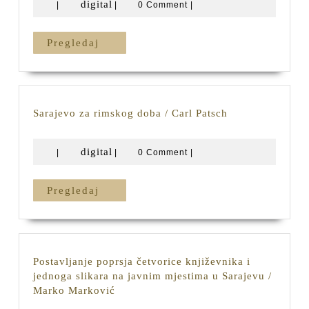
digital
digital
|
|
0 Comment
|
Pregledaj
Pregledaj
Sarajevo
Sarajevo za rimskog doba / Carl Patsch
za
rimskog
digital
digital
|
|
0 Comment
|
doba
/
Carl
Pregledaj
Pregledaj
Patsch
Postavljanje poprsja četvorice književnika i
jednoga slikara na javnim mjestima u Sarajevu /
Postavljanje
Marko Marković
poprsja