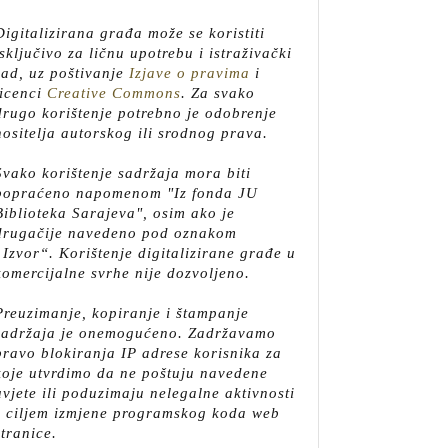
Digitalizirana građa može se koristiti
isključivo za ličnu upotrebu i istraživački
rad, uz poštivanje
Izjave o pravima
i
licenci
Creative Commons
.
Za svako
drugo korištenje potrebno je odobrenje
nositelja autorskog ili srodnog prava.
Svako korištenje sadržaja mora biti
popraćeno napomenom "Iz fonda JU
Biblioteka Sarajeva", osim ako je
drugačije navedeno pod oznakom
„Izvor“. Korištenje digitalizirane građe u
komercijalne svrhe nije dozvoljeno.
Preuzimanje, kopiranje i štampanje
sadržaja je onemogućeno. Zadržavamo
pravo blokiranja IP adrese korisnika za
koje utvrdimo da ne poštuju navedene
uvjete ili poduzimaju nelegalne aktivnosti
s ciljem izmjene programskog koda web
stranice.