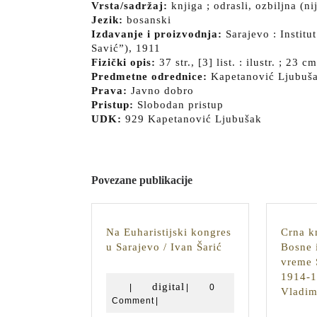
Vrsta/sadržaj:
knjiga ; odrasli, ozbiljna (nij
Jezik:
bosanski
Izdavanje i proizvodnja:
Sarajevo : Institu
Savić”), 1911
Fizički opis:
37 str., [3] list. : ilustr. ; 23 cm
Predmetne odrednice:
Kapetanović Ljubuš
Prava:
Javno dobro
Pristup:
Slobodan pristup
UDK:
929 Kapetanović Ljubušak
Povezane publikacije
Na Euharistijski kongres
Crna kn
Na
u Sarajevo / Ivan Šarić
Bosne 
Euharistijski
vreme 
kongres
1914-1
digital
digital
|
|
0
u
Vladim
Comment
|
Sarajevo