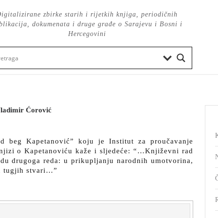
igitalizirane zbirke starih i rijetkih knjiga, periodičnih
blikacija, dokumenata i druge građe o Sarajevu i Bosni i
Hercegovini
Vladimir Ćorović
d beg Kapetanović” koju je Institut za proučavanje
njizi o Kapetanoviću kaže i sljedeće: “…Književni rad
adu drugoga reda: u prikupljanju narodnih umotvorina,
u tugjih stvari…”