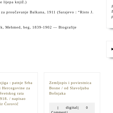
e lijepa knjiž.)
t za proučavanje Balkana, 1911 (Sarajevo : “Risto J.
ak, Mehmed, beg, 1839-1902 — Biografije
jiga : patnje Srba
Zemljopis i poviestnica
i Hercegovine za
Bosne / od Slavoljuba
Zemljopis
Svetskog rata
Bošnjaka
i
918. / napisao
Crna
poviestnica
ir Ćorović
digital
digital
|
|
0
knjiga
Bosne
Comment
|