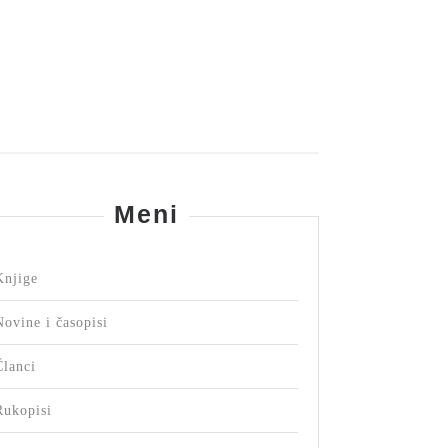
Meni
Knjige
Novine i časopisi
Članci
Rukopisi