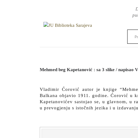
Skip
D
to
pu
content
Mehmed beg Kapetanović : sa 3 slike / napisao 
Vladimir Ćorović autor je knjige “Mehme
Balkana objavio 1911. godine. Ćorović u k
Kapetanovićev sastojao se, u glavnom, u r
u prevogjenju s istočnih jezika i u izdavanj