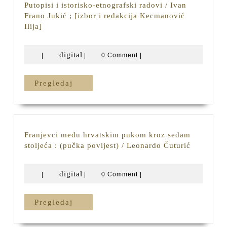
Putopisi i istorisko-etnografski radovi / Ivan
Frano Jukić ; [izbor i redakcija Kecmanović
Putopisi
Ilija]
i
istorisko-
digital
digital
|
|
0 Comment
|
etnografski
radovi
/
Pregledaj
Pregledaj
Ivan
Frano
Jukić
;
[izbor
Franjevci među hrvatskim pukom kroz sedam
i
Franjevci
stoljeća : (pučka povijest) / Leonardo Čuturić
redakcija
među
Kecmanović
hrvatskim
digital
digital
Ilija]
|
|
0 Comment
|
pukom
kroz
sedam
Pregledaj
Pregledaj
stoljeća
: