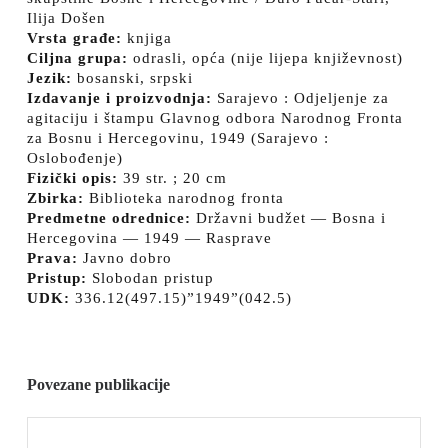
Ilija Došen
Vrsta građe:
knjiga
Ciljna grupa:
odrasli, opća (nije lijepa književnost)
Jezik:
bosanski, srpski
Izdavanje i proizvodnja:
Sarajevo : Odjeljenje za
agitaciju i štampu Glavnog odbora Narodnog Fronta
za Bosnu i Hercegovinu, 1949 (Sarajevo :
Oslobođenje)
Fizički opis:
39 str. ; 20 cm
Zbirka:
Biblioteka narodnog fronta
Predmetne odrednice:
Državni budžet — Bosna i
Hercegovina — 1949 — Rasprave
Prava:
Javno dobro
Pristup:
Slobodan pristup
UDK:
336.12(497.15)”1949”(042.5)
Povezane publikacije