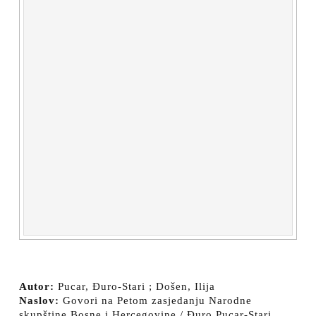
Autor:
Pucar, Đuro-Stari ; Došen, Ilija
Naslov:
Govori na Petom zasjedanju Narodne
skupštine Bosne i Hercegovine / Đuro Pucar-Stari,