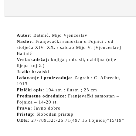
Autor:
Batinić, Mijo Vjenceslav
Naslov:
Franjevački samostan u Fojnici : od
stoljeća XIV.-XX. / sabrao Mijo V. [Vjenceslav]
Batinić
Vrsta/sadržaj:
knjiga ; odrasli, ozbiljna (nije
lijepa knjiž.)
Jezik:
hrvatski
Izdavanje i proizvodnja:
Zagreb : C. Albrecht,
1913
Fizički opis:
194 str. : ilustr. ; 23 cm
Predmetne odrednice:
Franjevački samostan –
Fojnica – 14-20 st.
Prava:
Javno dobro
Pristup:
Slobodan pristup
UDK:
27-789.32:726.71(497.15 Fojnica)”15/19”