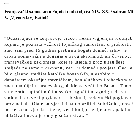
for:
Open
CLOSE
Button
Franjevački samostan u Fojnici : od stoljeća XIV.-XX. / sabrao Mi
BUTTON
V. [Vjenceslav] Batinić
“Odazivajući se želji svoje braće i nekih vigjenijih rodoljub
kojima je poznata važnost fojničkog samostana u prošlosti,
stao sam pred 15 godina prebirati bogati domaći arhiv, te
crpsti ponajvažnije dogagjaje ovog skromnog, ali čuvenog,
franjevačkog zakloništa, koje je utjecalo kroz blizu šest
stoljeća ne samo u crkvenu, već i u domaću povjest. Ovo je
bilo glavno središte katolika bosanskih, a osobito u
današnjem okružju: travničkom, banjalučkom i bihaćkom te
znatnom dijelu sarajevskog, dakle za veći dio Bosne. Tamo
su vjernici upirali o č i u svakoj zgodi i nezgodi; tude su
stolovali crkveni poglavari — biskupi, redovnički poglavari
provincijali. Otale su vjernicima dolazili dušobrižnici, nose
im ne samo vjerske utjehe, već i knjigu te lijekove, pak im
ublaživali nevolje dugog sužanjstva…”