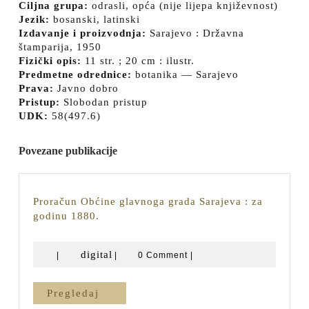
Ciljna grupa:
odrasli, opća (nije lijepa književnost)
Jezik:
bosanski, latinski
Izdavanje i proizvodnja:
Sarajevo : Državna
štamparija, 1950
Fizički opis:
11 str. ; 20 cm : ilustr.
Predmetne odrednice:
botanika — Sarajevo
Prava:
Javno dobro
Pristup:
Slobodan pristup
UDK:
58(497.6)
Povezane publikacije
Proračun Obćine glavnoga grada Sarajeva : za
Proračun
godinu 1880.
Obćine
glavnoga
digital
digital
|
|
0 Comment
|
grada
Sarajeva
:
Pregledaj
Pregledaj
za