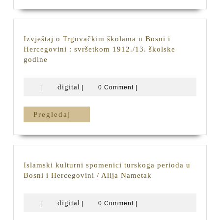
godinu
1880.
Izvještaj o Trgovačkim školama u Bosni i
Hercegovini : svršetkom 1912./13. školske
Izvještaj
godine
o
Trgovačkim
digital
digital
|
|
0 Comment
|
školama
u
Bosni
Pregledaj
Pregledaj
i
Hercegovini
:
svršetkom
1912./13.
Islamski kulturni spomenici turskoga perioda u
školske
Islamski
Bosni i Hercegovini / Alija Nametak
godine
kulturni
spomenici
digital
digital
|
|
0 Comment
|
turskoga
perioda