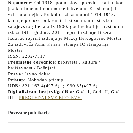
Napomene:
Od 1918. podnaslov uporedo i na turskom
jeziku: Innemel-munimune ichvetum. El-islamu jalu
vela jula alejhu. Prekid u izlaženju od 1914-1918.
kada je ponovo pokrenut. List smatran nastavkom
sarajevskog Behara iz 1900. godine koji je prestao da
izlazi 1911. godine. 2011. reprint izdanje Bisera.
Izdavač reprint izdanja je Muzej Hercegovine Mostar.
Za izdavača Asim Krhan. Štampa IC štamparija
Mostar.
ISSN:
2232-7517
Predmetne odrednice:
prosvjeta / kultura /
književnost / Bošnjaci
Prava:
Javno dobro
Pristup:
Slobodan pristup
UDK:
821.163.4(497.6) ; 930.85(497.6)
Digitalizirani brojevi/godišta:
God. I, God. II, God.
III –
PREGLEDAJ SVE BROJEVE
Povezane publikacije