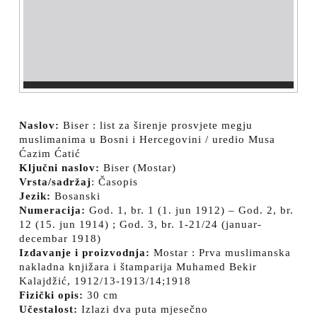
Naslov:
Biser : list za širenje prosvjete megju
muslimanima u Bosni i Hercegovini / uredio Musa
Ćazim Ćatić
Ključni naslov:
Biser (Mostar)
Vrsta/sadržaj
: Časopis
Jezik:
Bosanski
Numeracija:
God. 1, br. 1 (1. jun 1912) – God. 2, br.
12 (15. jun 1914) ; God. 3, br. 1-21/24 (januar-
decembar 1918)
Izdavanje i proizvodnja:
Mostar : Prva muslimanska
nakladna knjižara i štamparija Muhamed Bekir
Kalajdžić, 1912/13-1913/14;1918
Fizički opis:
30 cm
Učestalost:
Izlazi dva puta mjesečno