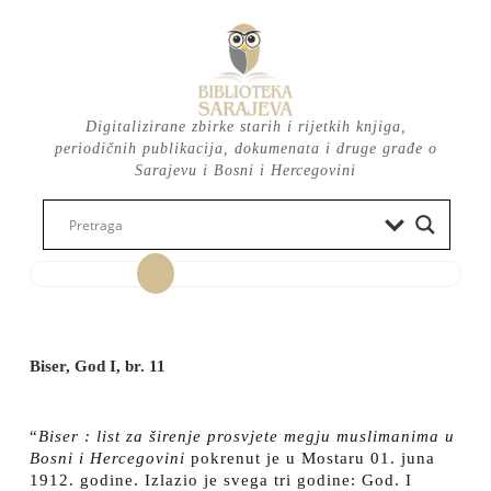
Skip
to
content
Digitalizirane zbirke starih i rijetkih knjiga,
periodičnih publikacija, dokumenata i druge građe o
Sarajevu i Bosni i Hercegovini
Open
Button
Biser, God I, br. 11
“
Biser : list za širenje prosvjete megju muslimanima u
Bosni i Hercegovini
pokrenut je u Mostaru 01. juna
1912. godine. Izlazio je svega tri godine: God. I