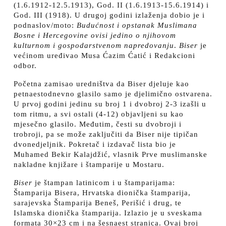
(1.6.1912-12.5.1913), God. II (1.6.1913-15.6.1914) i
God. III (1918). U drugoj godini izlaženja dobio je i
podnaslov/moto:
Budućnost i opstanak Muslimana
Bosne i Hercegovine ovisi jedino o njihovom
kulturnom i gospodarstvenom napredovanju
.
Biser
je
većinom uređivao Musa Ćazim Ćatić i Redakcioni
odbor.
Početna zamisao uredništva da Biser djeluje kao
petnaestodnevno glasilo samo je djelimično ostvarena.
U prvoj godini jedinu su broj 1 i dvobroj 2-3 izašli u
tom ritmu, a svi ostali (4-12) objavljeni su kao
mjesečno glasilo. Međutim, česti su dvobroji i
trobroji, pa se može zaključiti da Biser nije tipičan
dvonedjeljnik. Pokretač i izdavač lista bio je
Muhamed Bekir Kalajdžić, vlasnik Prve muslimanske
nakladne knjižare i štamparije u Mostaru.
Biser
je štampan latinicom i u štamparijama:
Štamparija Bisera, Hrvatska dionička štamparija,
sarajevska Štamparija Beneš, Perišić i drug, te
Islamska dionička štamparija. Izlazio je u sveskama
formata 30×23 cm i na šesnaest stranica. Ovaj broj