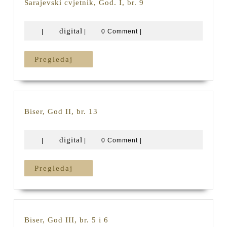
Sarajevski
Sarajevski cvjetnik, God. I, br. 9
cvjetnik,
God.
digital
digital
|
|
0 Comment
|
I,
br.
9
Pregledaj
Pregledaj
Biser,
Biser, God II, br. 13
God
II,
digital
digital
|
|
0 Comment
|
br.
13
Pregledaj
Pregledaj
Biser,
Biser, God III, br. 5 i 6