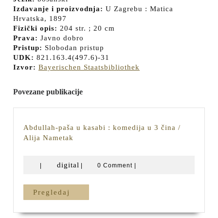
Izdavanje i proizvodnja:
U Zagrebu : Matica
Hrvatska, 1897
Fizički opis:
204 str. ; 20 cm
Prava:
Javno dobro
Pristup:
Slobodan pristup
UDK:
821.163.4(497.6)-31
Izvor:
Bayerischen Staatsbibliothek
Povezane publikacije
Abdullah-paša u kasabi : komedija u 3 čina /
Abdullah-
Alija Nametak
paša
u
digital
digital
|
|
0 Comment
|
kasabi
:
komedija
Pregledaj
Pregledaj
u
3