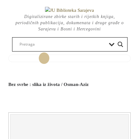
Skip
to
Digitalizirane zbirke starih i rijetkih knjiga,
content
periodičnih publikacija, dokumenata i druge građe o
Sarajevu i Bosni i Hercegovini
Open
Button
Bez svrhe : slika iz života / Osman-Aziz