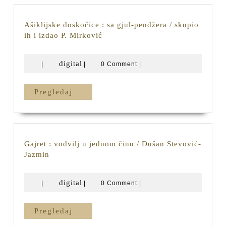
čina
/
Alija
Ašiklijske doskočice : sa gjul-pendžera / skupio
Nametak
Ašiklijske
ih i izdao P. Mirković
doskočice
:
digital
digital
|
|
0 Comment
|
sa
gjul-
pendžera
Pregledaj
Pregledaj
/
skupio
ih
i
izdao
Gajret : vodvilj u jednom činu / Dušan Stevović-
P.
Gajret
Jazmin
Mirković
:
vodvilj
digital
digital
|
|
0 Comment
|
u
jednom
činu
Pregledaj
Pregledaj
/