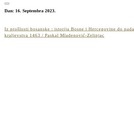
for:
Open
CLOSE
Button
Dan:
16. Septembra 2023.
BUTTON
Iz prošlosti bosanske : istorija Bosne i Hercegovine do pad
Iz
kraljevstva 1463 / Paskal Mladenović-Zelinjac
prošlosti
bosanske
:
istorija
Bosne
i
Hercegovine
do
pada
kraljevstva
1463
/
Paskal
Mladenović-
Zelinjac