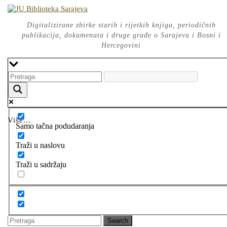
Skip
to
content
Digitalizirane zbirke starih i rijetkih knjiga, periodičnih
publikacija, dokumenata i druge građe o Sarajevu i Bosni i
Hercegovini
Više...
Samo tačna podudaranja
Traži u naslovu
Traži u sadržaju
Search