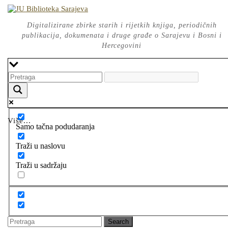
Skip
to
content
Digitalizirane zbirke starih i rijetkih knjiga, periodičnih
publikacija, dokumenata i druge građe o Sarajevu i Bosni i
Hercegovini
Više...
Samo tačna podudaranja
Traži u naslovu
Traži u sadržaju
Search