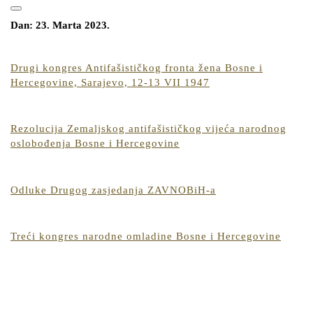
for:
Open
CLOSE
Button
Dan:
23. Marta 2023.
BUTTON
Drugi kongres Antifašističkog fronta žena Bosne i
Drugi
Hercegovine, Sarajevo, 12-13 VII 1947
kongres
Antifašističkog
fronta
Rezolucija Zemaljskog antifašističkog vijeća narodnog
žena
Rezolucija
oslobođenja Bosne i Hercegovine
Bosne
Zemaljskog
i
antifašističkog
Hercegovine,
vijeća
Odluke
Odluke Drugog zasjedanja ZAVNOBiH-a
Sarajevo,
narodnog
Drugog
12-
oslobođenja
zasjedanja
13
Bosne
ZAVNOBiH-
Treći
Treći kongres narodne omladine Bosne i Hercegovine
VII
i
a
kongr
1947
Hercegovine
narod
omlad
Bosne
i