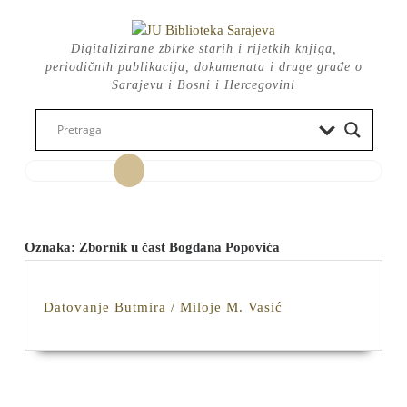
Skip
to
Digitalizirane zbirke starih i rijetkih knjiga,
content
periodičnih publikacija, dokumenata i druge građe o
Sarajevu i Bosni i Hercegovini
Open
Button
Oznaka:
Zbornik u čast Bogdana Popovića
Datovanje
Datovanje Butmira / Miloje M. Vasić
Butmira
/
Miloje
M.
Vasić