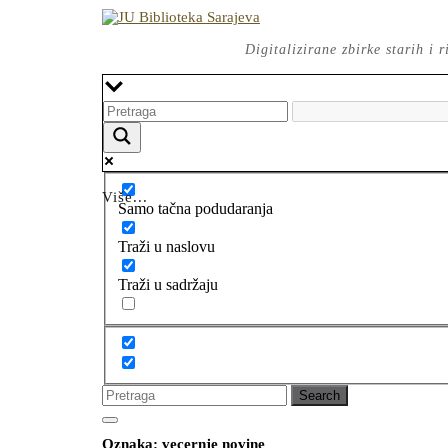
Skip
to
content
Digitalizirane zbirke starih i
Više...
Samo tačna podudaranja
Traži u naslovu
Traži u sadržaju
Search
for:
Open
CLOSE
Button
Oznaka:
vecernje novine