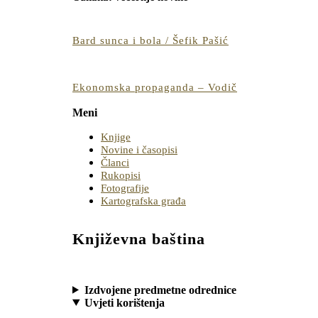
BUTTON
Bard
Bard sunca i bola / Šefik Pašić
sunca
i
bola
Ekonomska
Ekonomska propaganda – Vodič
/
propaganda
Meni
Šefik
–
Pašić
Vodič
Knjige
Novine i časopisi
Članci
Rukopisi
Fotografije
Kartografska građa
Književna baština
Izdvojene predmetne odrednice
Uvjeti korištenja