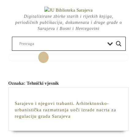
Skip
to
Digitalizirane zbirke starih i rijetkih knjiga,
content
periodičnih publikacija, dokumenata i druge građe o
Sarajevu i Bosni i Hercegovini
Open
Button
Oznaka:
Tehnički vjesnik
Sarajevo i njegovi trabanti. Arhitektonsko-
urbanistička razmatranja uoči izrade nacrta za
Sarajevo
regulaciju grada Sarajeva
i
njegovi
trabanti.