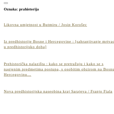
for:
Open
CLOSE
Button
Oznaka:
prahistorija
BUTTON
Likovna
Likovna umjetnost u Butmiru / Josip Korošec
umjetnost
u
Butmiru
Iz predhistorije Bosne i Hercegovine : [sahranjivanje mrtva
/
Iz
u predhistorijsko doba]
Josip
predhistorije
Korošec
Bosne
i
Prehistorička nalazišta : kako se pretražuju i kako se s
Hercegovine
nagjenim predmetima postupa, s osobitim obzirom na Bosnu
:
Prehistorička
Hercegovinu…
[sahranjivanje
nalazišta
mrtvaca
:
u
kako
Nova predhistorijska naseobina kraj Sarajeva / Franjo Fiala
predhistorijsko
se
doba]
pretražuju
i
k
kako