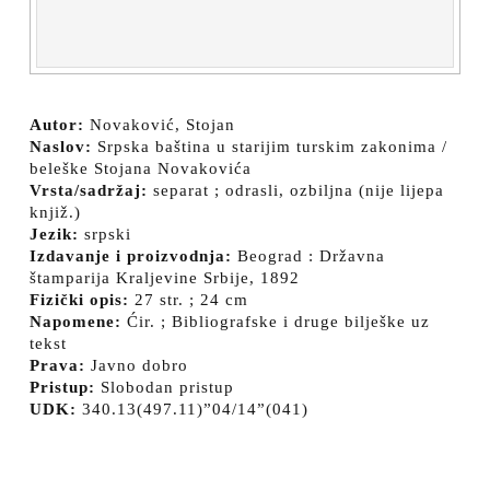
Autor:
Novaković, Stojan
Naslov:
Srpska baština u starijim turskim zakonima /
beleške Stojana Novakovića
Vrsta/sadržaj:
separat ; odrasli, ozbiljna (nije lijepa
knjiž.)
Jezik:
srpski
Izdavanje i proizvodnja:
Beograd : Državna
štamparija Kraljevine Srbije, 1892
Fizički opis:
27 str. ; 24 cm
Napomene:
Ćir. ; Bibliografske i druge bilješke uz
tekst
Prava:
Javno dobro
Pristup:
Slobodan pristup
UDK:
340.13(497.11)”04/14”(041)