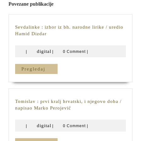
Povezane publikacije
Sevdalinke : izbor iz bh. narodne lirike / uredio
Sevdalinke
Hamid Dizdar
:
izbor
digital
digital
|
|
0 Comment
|
iz
bh.
narodne
Pregledaj
Pregledaj
lirike
/
uredio
Hamid
Dizdar
Tomislav : prvi kralj hrvatski, i njegovo doba /
Tomislav
napisao Marko Perojević
:
prvi
digital
digital
|
|
0 Comment
|
kralj
hrvatski,
i