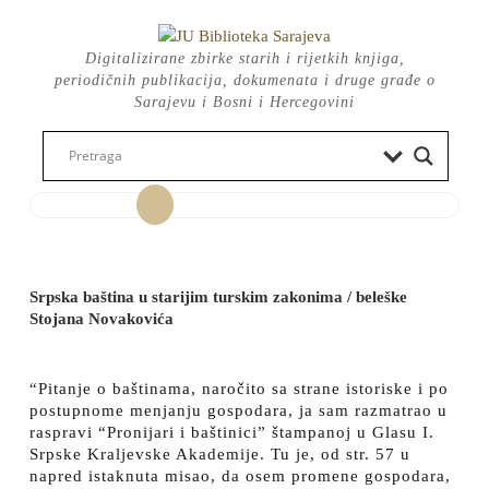
Skip
to
Digitalizirane zbirke starih i rijetkih knjiga,
content
periodičnih publikacija, dokumenata i druge građe o
Sarajevu i Bosni i Hercegovini
Open
Button
Srpska baština u starijim turskim zakonima / beleške
Stojana Novakovića
“Pitanje o baštinama, naročito sa strane istoriske i po
postupnome menjanju gospodara, ja sam razmatrao u
raspravi “Pronijari i baštinici” štampanoj u Glasu I.
Srpske Kraljevske Akademije. Tu je, od str. 57 u
napred istaknuta misao, da osem promene gospodara,