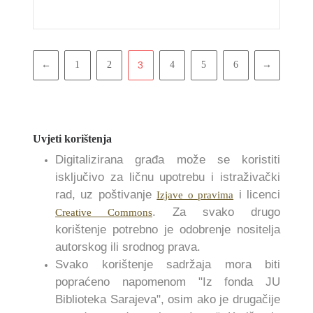
Pagination
←
1
2
3
4
5
6
→
Uvjeti korištenja
Digitalizirana građa može se koristiti
isključivo za ličnu upotrebu i istraživački
rad, uz poštivanje
i licenci
Izjave o pravima
. Za svako drugo
Creative Commons
korištenje potrebno je odobrenje nositelja
autorskog ili srodnog prava.
Svako korištenje sadržaja mora biti
popraćeno napomenom "Iz fonda JU
Biblioteka Sarajeva", osim ako je drugačije