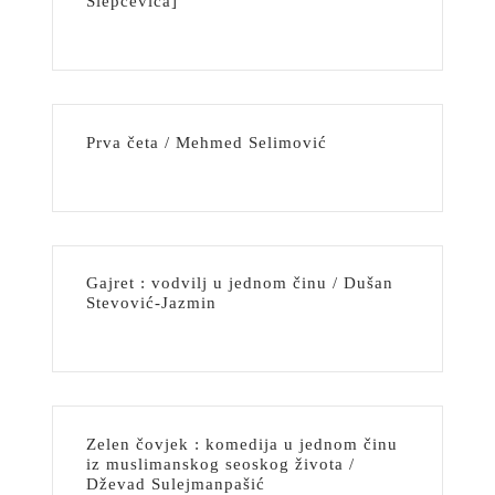
Slepčevića]
Prva četa / Mehmed Selimović
Gajret : vodvilj u jednom činu / Dušan
Stevović-Jazmin
Zelen čovjek : komedija u jednom činu
iz muslimanskog seoskog života /
Dževad Sulejmanpašić