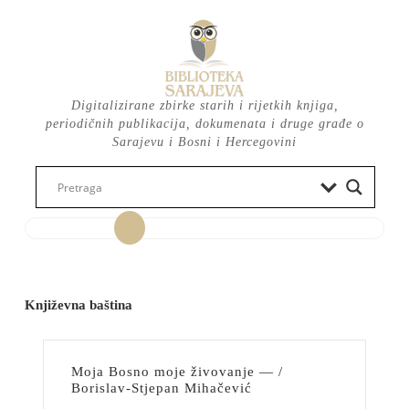
Skip
to
content
Digitalizirane zbirke starih i rijetkih knjiga,
periodičnih publikacija, dokumenata i druge građe o
Sarajevu i Bosni i Hercegovini
Open
Button
Književna baština
Moja Bosno moje živovanje — /
Borislav-Stjepan Mihačević